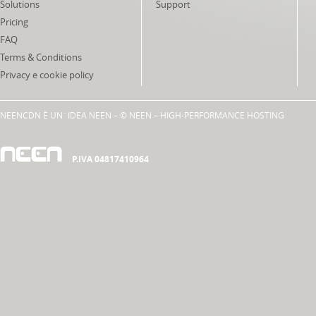
Solutions
Support
Pricing
FAQ
Terms & Conditions
Privacy e cookie policy
NEENCDN È UN´IDEA
NEEN
– © NEEN – HIGH-PERFORMANCE HOSTING
P.IVA 04817410964